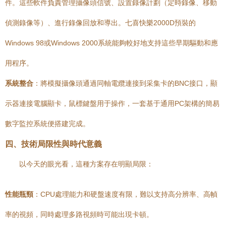
件。這些軟件負責管理攝像頭信號、設置錄像計劃（定時錄像、移動
偵測錄像等）、進行錄像回放和導出。七喜快樂2000D預裝的
Windows 98或Windows 2000系統能夠較好地支持這些早期驅動和應
用程序。
系統整合
：將模擬攝像頭通過同軸電纜連接到采集卡的BNC接口，顯
示器連接電腦顯卡，鼠標鍵盤用于操作，一套基于通用PC架構的簡易
數字監控系統便搭建完成。
四、技術局限性與時代意義
以今天的眼光看，這種方案存在明顯局限：
性能瓶頸
：CPU處理能力和硬盤速度有限，難以支持高分辨率、高幀
率的視頻，同時處理多路視頻時可能出現卡頓。