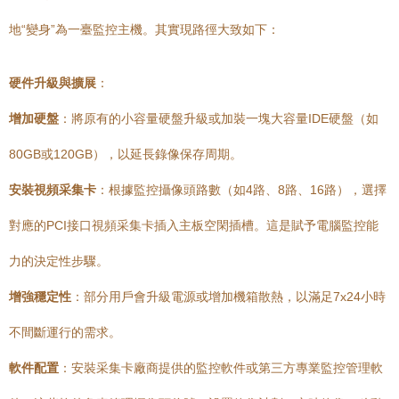
地“變身”為一臺監控主機。其實現路徑大致如下：
硬件升級與擴展
：
增加硬盤
：將原有的小容量硬盤升級或加裝一塊大容量IDE硬盤（如
80GB或120GB），以延長錄像保存周期。
安裝視頻采集卡
：根據監控攝像頭路數（如4路、8路、16路），選擇
對應的PCI接口視頻采集卡插入主板空閑插槽。這是賦予電腦監控能
力的決定性步驟。
增強穩定性
：部分用戶會升級電源或增加機箱散熱，以滿足7x24小時
不間斷運行的需求。
軟件配置
：安裝采集卡廠商提供的監控軟件或第三方專業監控管理軟