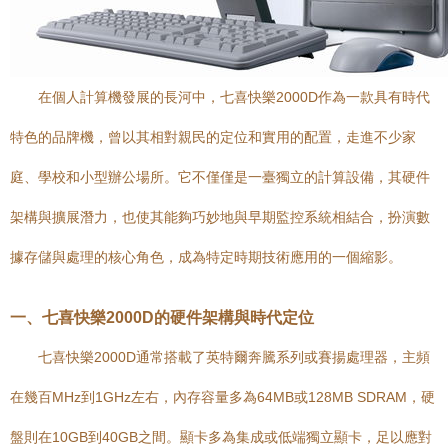
在個人計算機發展的長河中，七喜快樂2000D作為一款具有時代
特色的品牌機，曾以其相對親民的定位和實用的配置，走進不少家
庭、學校和小型辦公場所。它不僅僅是一臺獨立的計算設備，其硬件
架構與擴展潛力，也使其能夠巧妙地與早期監控系統相結合，扮演數
據存儲與處理的核心角色，成為特定時期技術應用的一個縮影。
一、七喜快樂2000D的硬件架構與時代定位
七喜快樂2000D通常搭載了英特爾奔騰系列或賽揚處理器，主頻
在幾百MHz到1GHz左右，內存容量多為64MB或128MB SDRAM，硬
盤則在10GB到40GB之間。顯卡多為集成或低端獨立顯卡，足以應對